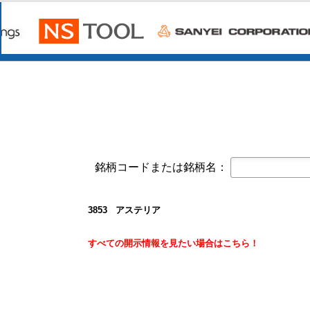
今すぐ登録
2027年３月期 第１四半期決算補
2027年３月期 ７月度月次売上高
2027年３月期 第１四半期決算短信
セガサミーホールディングス(6460)
今すぐ
2027年3月期 Q1決算補足データ集 Data 
2027年3月期 第1四半期 決算プレ
2027年３月期第１四半期決算短信〔
レシップホールディングス(7213)
今すぐ登録
2027年3月期 第1四半期決算説明資
銘柄コードまたは銘柄名：
2027年３月期第１四半期決算短信〔
インテージホールディングス(4326)
今すぐ
2026年６月期決算の状況および第1
3853 アステリア
レント(372A)
今すぐ登録
すべての開示情報を見たい場合はこちら！
送付予定の「第42回定時株主総会
2026年定時株主総会招集通知及び
2026/08/06
NEW