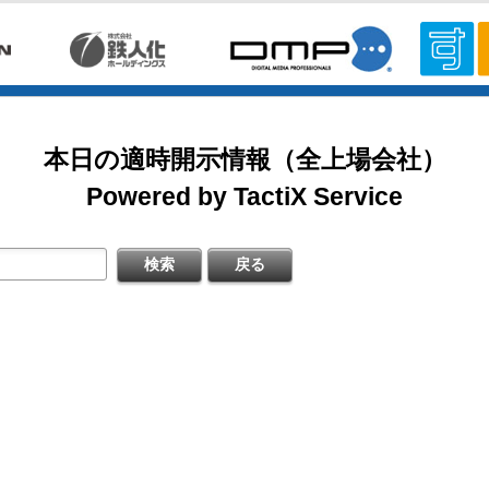
足資料
のお知らせ
掲載開始日：8/3
〔日本基準〕(連結)
カバー（5253：グロース）
登録
Appendix (FY2027/3 Q1)
本日の適時開示情報（全上場会社）
ゼンテーション
掲載開始日：7/1
日本基準〕(連結)
ゴルフ・ドゥ（3032：ネクスト）
Powered by TactiX Service
料
掲載開始日：5/21
日本基準〕(連結)
梅の花グループ（7604：スタンダード）
登録
5次中期経営計画
招集ご通知」の一部修正について
株主総会資料