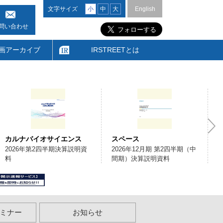
文字サイズ
小
中
大
English
問い合わせ
画アーカイブ
IRSTREETとは
カルナバイオサイエンス
スペース
2026年第2四半期決算説明資
2026年12月期 第2四半期（中
料
間期）決算説明資料
ミナー
お知らせ