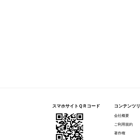
カルナバイオサイエンス(4572)
今すぐ登録
アナリストレポート（シェアードリサー
バッファロー(6676)
今すぐ登録
アナリストレポート（シェアードリサー
アドソル日進(3837)
今すぐ登録
株式報酬型ストックオプション（新
ゼロ(9028)
今すぐ登録
2026年6月期 決算短信[IFRS]（連
2026年6月期 決算補足説明資料
リーダー電子(6867)
今すぐ登録
営業外収益（為替差益）計上に関す
2027年３月期 第１四半期決算短
ニチレキグループ(5011)
今すぐ登録
スマホサイトＱＲコード
2026年8月28日、29日開催 「日
コンテンツ
カルナバイオサイエンス(4572)
会社概要
今すぐ登録
営業外費用及び特別損失の計上に関
ご利用規約
2026年12月期第2四半期（中間期
著作権
2026年第2四半期決算説明資料