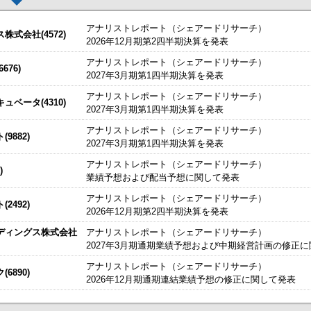
アナリストレポート（シェアードリサーチ）
式会社(4572)
2026年12月期第2四半期決算を発表
アナリストレポート（シェアードリサーチ）
した。
今すぐ登録
76)
2027年3月期第1四半期決算を発表
超精密非球面加工機 ULG-100H(H3)が日本産業機械工業会賞を受賞
始いたしました。
今すぐ登録
アナリストレポート（シェアードリサーチ）
ベータ(4310)
2027年3月期第1四半期決算を発表
たしました。
上方修正）および配当予想の修正（増配）に関するお知らせ
今すぐ登録
IRセミナーやオンラインIRセミナーの内容を動画にてご覧いた
明資料
アナリストレポート（シェアードリサーチ）
始いたしました。
9882)
今すぐ登録
2027年3月期第1四半期決算を発表
〔日本基準〕（連結）
～
アナリストレポート（シェアードリサーチ）
)
、こちらよりご確認ください。
海外IRサービス」提供開始！
～海外機関投資家とのWEBスモールミー
業績予想および配当予想に関して発表
信〔日本基準〕（非連結）
ルＩＲのご提案
アナリストレポート（シェアードリサーチ）
2492)
2026年12月期第2四半期決算を発表
期）決算短信〔日本基準〕(連結)
ディングス株式会社
アナリストレポート（シェアードリサーチ）
らせ
2027年3月期通期業績予想および中期経営計画の修正
及び配当予想の修正に関するお知らせ
アナリストレポート（シェアードリサーチ）
6890)
2026年12月期通期連結業績予想の修正に関して発表
て、HTTシェア観戦キャンペーンを実施します
掲載開始日：8/3
日本テクノ・ラボ（3849：アンビシャス）