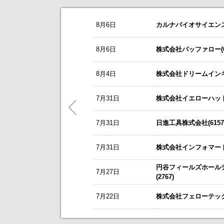
お知らせ
8月6日
カルナバイオサイエンス株
2026/08/07
NEW
芝浦機械(6104)
今すぐ登録
8/3
カバー(5253)の掲載を開始いたしま
8月6日
株式会社バッファロー(66
第56回機械工業デザイン賞IDEAにて
8/3
日本テクノ・ラボ(3849)の掲載を開
ＳＷＣＣ(5805)
今すぐ登録
8月4日
株式会社ドリームインキュ
7/1
ゴルフ・ドゥ(3032)の掲載を開始い
2027年３月期 業績予想の修正（
これまで開催した、個人投資家向け
2027年3月期第1四半期決算補足説
5/21
梅の花グループ(7604)の掲載を開
7月31日
株式会社イエローハット(
2027年3月期 第1四半期決算短信
～ 戦略的グローバルＩＲのご案内 
ベリテ(9904)
7月31日
日進工具株式会社(6157
今すぐ登録
今後のスケジュールにつきましては
【ニュースリリース】「WEB
2027年３月期 第１四半期決算短
【ご提案書】戦略的グローバ
ＳＢＳホールディングス(2384)
7月31日
株式会社インフォマート(
今すぐ登録
2026年12月期 第２四半期（中間
円谷フィールズホール
連結子会社の商号変更に関するお知
7月27日
新規掲載企業
(2767)
2026年12月期通期連結業績予想
7月22日
株式会社フェローテック(
ハブ(3030)
今すぐ登録
英国風PUB「HUB」の一部店舗に
アサンテ(6073)