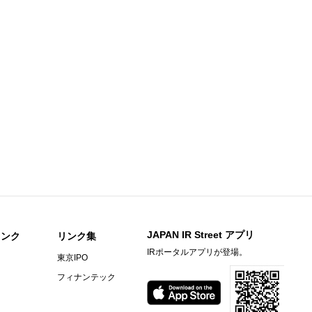
チ） ： 2026年12月期第2四半期決算を発表
チ） ： 2027年3月期第1四半期決算を発表
株予約権）の発行内容の確定に関するお知らせ
結）
るお知らせ
信〔日本基準〕（連結）
JAPAN IR Street アプリ
経・東証ＩＲフェア2026」に出展いたします
リンク
リンク集
IRポータルアプリが登場。
東京IPO
するお知らせ
フィナンテック
）決算短信〔日本基準〕(連結)