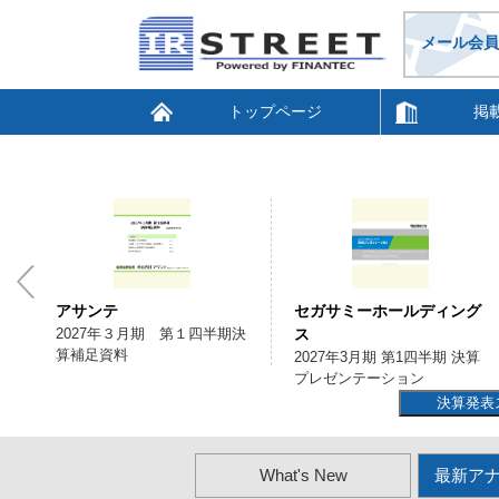
メール会員
トップページ
掲
アサンテ
セガサミーホールディング
補
2027年３月期 第１四半期決
ス
算補足資料
2027年3月期 第1四半期 決算
プレゼンテーション
決算発表
What's New
最新ア