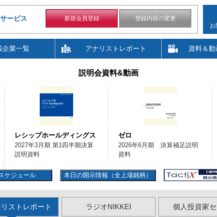
サービス
新規会員登録
登録内容の変更
お
載企業一覧
アナリストレポート
資料＆動
説明会資料&動画
レシップホールディングス
ゼロ
2027年3月期 第1四半期決算
2026年6月期 決算補足説明
説明資料
資料
スケジュール
本日の開示情報（全上場銘柄）
ナリストレポート
ラジオNIKKEI
個人投資家セ