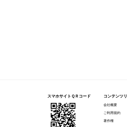
長野県佐久市「ひとり親就業伴走型
インテージホールディングス(4326)
今すぐ
2026年６月期決算短信〔日本基準〕(
配当方針の変更に関するお知らせ
特別損失（減損損失）および営業外
役員の異動ならびに組織変更および
連結子会社の統合を中心としたグル
BCC(7376)
今すぐ登録
建設業界向けDXサービス提供企業
パシフィックネット(3021)
今すぐ登録
2026年定時株主総会その他の電子
2026年定時株主総会招集通知
2026/08/04
NEW
スマホサイトＱＲコード
コンテンツ
ドリームインキュベータ(4310)
会社概要
今すぐ登録
アナリストレポート（シェアードリサー
ご利用規約
2027年３月期 第１四半期決算補足
著作権
2027年３月期 第１四半期決算短