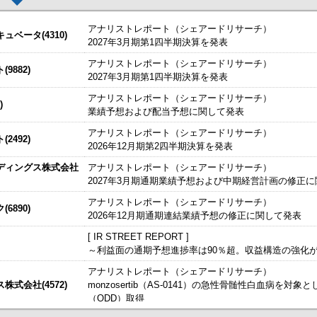
アナリストレポート（シェアードリサーチ）
ベータ(4310)
2027年3月期第1四半期決算を発表
アナリストレポート（シェアードリサーチ）
した。
今すぐ登録
9882)
2027年3月期第1四半期決算を発表
説明資料
始いたしました。
今すぐ登録
期）決算短信〔日本基準〕（非連結）
アナリストレポート（シェアードリサーチ）
)
業績予想および配当予想に関して発表
たしました。
今すぐ登録
IRセミナーやオンラインIRセミナーの内容を動画にてご覧いた
第1四半期決算説明資料）
アナリストレポート（シェアードリサーチ）
始いたしました。
2492)
今すぐ登録
2026年12月期第2四半期決算を発表
～
ディングス株式会社
アナリストレポート（シェアードリサーチ）
C「MARKET COMPASS」内「直撃IR」に出演しました（リンク期間：2027
、こちらよりご確認ください。
海外IRサービス」提供開始！
～海外機関投資家とのWEBスモールミー
2027年3月期通期業績予想および中期経営計画の修正
ルＩＲのご提案
アナリストレポート（シェアードリサーチ）
株主総会参考書類（全文版）
6890)
2026年12月期通期連結業績予想の修正に関して発表
[ IR STREET REPORT ]
～利益面の通期予想進捗率は90％超。収益構造の強化
アナリストレポート（シェアードリサーチ）
構造の「移動式柵」で実用新案取得～現場の安全性向上と作業効率化を実現
式会社(4572)
monzosertib（AS-0141）の急性骨髄性白血病を対
援について
（ODD）取得
掲載開始日：8/3
日本テクノ・ラボ（3849：アンビシャス）