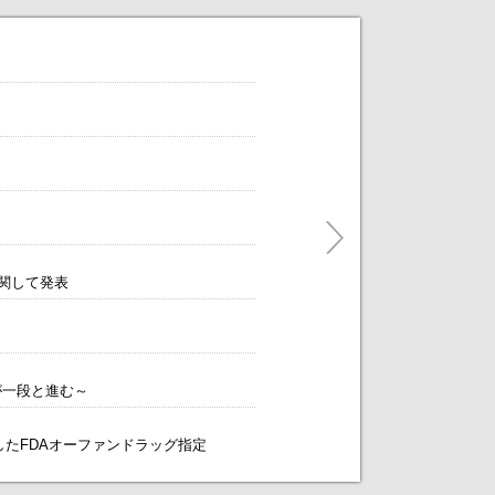
だけます。
年8月5日まで）
ティングをアレンジします！～
に関して発表
が一段と進む～
する独自構造を開発～
象としたFDAオーファンドラッグ指定