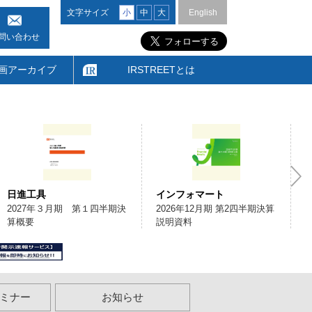
文字サイズ
小
中
大
English
問い合わせ
画アーカイブ
IRSTREETとは
日進工具
インフォマート
2027年３月期 第１四半期決
2026年12月期 第2四半期決算
算概要
説明資料
ミナー
お知らせ