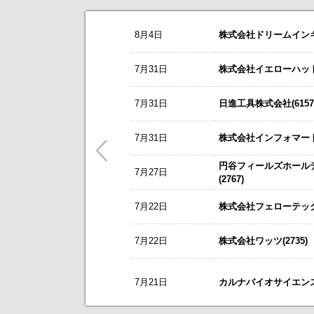
お知らせ
8月4日
株式会社ドリームインキュ
2026/08/06
NEW
アクシス(4012)
今すぐ登録
8/3
カバー(5253)の掲載を開始いたしま
7月31日
株式会社イエローハット(
2026年12月期第２四半期決算補足
8/3
日本テクノ・ラボ(3849)の掲載を開
2026年12月期 第２四半期（中間
7月31日
日進工具株式会社(6157
7/1
ゴルフ・ドゥ(3032)の掲載を開始い
芝浦機械(6104)
今すぐ登録
これまで開催した、個人投資家向け
決算補足説明資料（2027年3月期
5/21
梅の花グループ(7604)の掲載を開
7月31日
株式会社インフォマート(
ニチレキグループ(5011)
今すぐ登録
～ 戦略的グローバルＩＲのご案内 
円谷フィールズホール
2026年8月5日(水)放映 日経CNB
7月27日
今後のスケジュールにつきましては
【ニュースリリース】「WEB
(2767)
オムニ・プラス・システム(7699)
【ご提案書】戦略的グローバ
今すぐ登録
2026年定時株主総会招集通知及び
7月22日
株式会社フェローテック(
2026/08/05
NEW
7月22日
株式会社ワッツ(2735)
新規掲載企業
三栄コーポレーション(8119)
今すぐ登録
コーユーレンティアとサムコ、独自
7月21日
カルナバイオサイエンス株
令和8年熊本地震の被害に対する支
リーダー電子(6867)
今すぐ登録