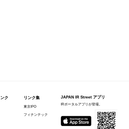
支援事業」受託のお知らせ
登録
連結)
費用（貸倒引当金繰入額）の計上ならびに通期業績予想と実績値との差異に
人事異動に関するお知らせ
ープ再編の方針決定に関するお知らせ
へのIT営業アウトソーシング支援事例公開のお知らせ
提供措置事項（交付書面省略事項）
JAPAN IR Street アプリ
リンク
リンク集
IRポータルアプリが登場。
東京IPO
チ） ： 2027年3月期第1四半期決算を発表
フィナンテック
説明資料
信〔日本基準〕（連結）