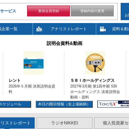
サービス
新規会員登録
登録内容の変更
お
載企業一覧
アナリストレポート
資料＆動
説明会資料&動画
レント
ＳＢＩホールディングス
2026年５月期 決算説明会資
2027年3月期 第1四半期 SBI
料
ホールディングス 決算説明会
動画・資料
スケジュール
本日の開示情報（全上場銘柄）
ナリストレポート
ラジオNIKKEI
個人投資家セ