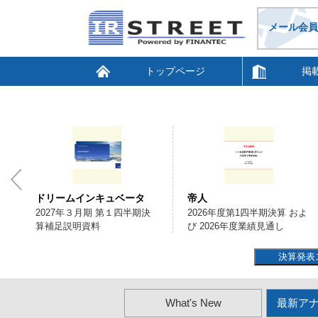
メール会員
トップページ
掲
ドリームインキュベータ
帝人
3
2027年３月期 第１四半期決
2026年度第1四半期決算 およ
算補足説明資料
び 2026年度業績見通し
決算発表
What's New
最新ア