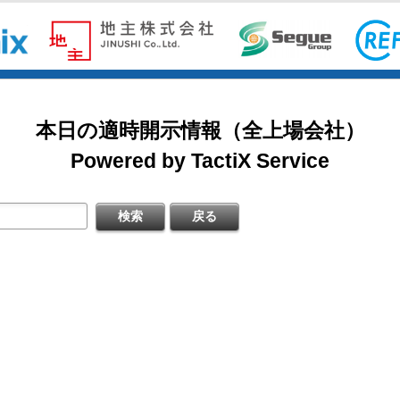
式の処分の払込完了に関するお知らせ
掲載開始日：8/3
式の処分の払込完了に関するお知らせ
カバー（5253：グロース）
日本基準〕(連結)
本日の適時開示情報（全上場会社）
掲載開始日：7/1
ゴルフ・ドゥ（3032：ネクスト）
Powered by TactiX Service
式の処分の払込完了に関するお知らせ
プの被害状況と操業再開について（第二報）
掲載開始日：5/21
梅の花グループ（7604：スタンダード）
登録
直営店月次売上速報
登録
待における対象条件変更（継続保有要件の追加）に関するお知らせ
信〔日本基準〕（連結）