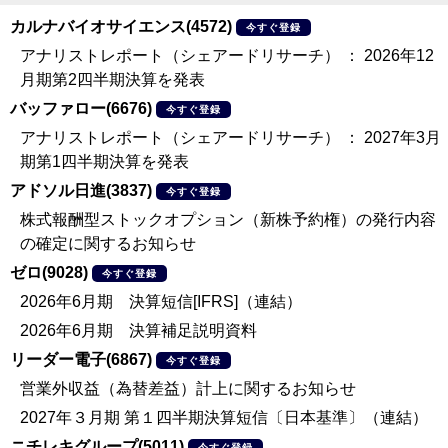
カルナバイオサイエンス(4572)
今すぐ登録
アナリストレポート（シェアードリサーチ） ： 2026年12
月期第2四半期決算を発表
バッファロー(6676)
今すぐ登録
アナリストレポート（シェアードリサーチ） ： 2027年3月
期第1四半期決算を発表
アドソル日進(3837)
今すぐ登録
株式報酬型ストックオプション（新株予約権）の発行内容
の確定に関するお知らせ
ゼロ(9028)
今すぐ登録
2026年6月期 決算短信[IFRS]（連結）
2026年6月期 決算補足説明資料
リーダー電子(6867)
今すぐ登録
営業外収益（為替差益）計上に関するお知らせ
2027年３月期 第１四半期決算短信〔日本基準〕（連結）
ニチレキグループ(5011)
今すぐ登録