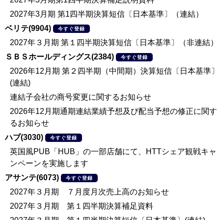
2027年3月期 第1四半期決算短信〔日本基準〕（連結）
ベリテ(9904)
今すぐ登録
2027年３月期 第１四半期決算短信〔日本基準〕（非連結）
ＳＢＳホールディングス(2384)
今すぐ登録
2026年12月期 第２四半期（中間期）決算短信〔日本基準〕
(連結)
連結子会社の商号変更に関するお知らせ
2026年12月期通期連結業績予想及び配当予想の修正に関す
るお知らせ
ハブ(3030)
今すぐ登録
英国風PUB「HUB」の一部店舗にて、HTTシェア観戦キャ
ンペーンを実施します
アサンテ(6073)
今すぐ登録
2027年３月期 ７月度月次売上高のお知らせ
2027年３月期 第１四半期決算補足資料