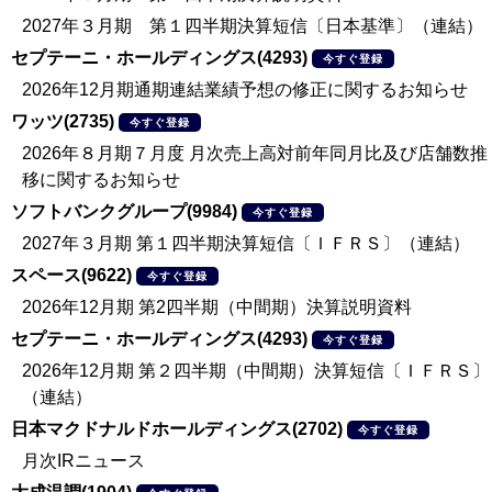
2027年３月期 第１四半期決算短信〔日本基準〕（連結）
セプテーニ・ホールディングス(4293)
今すぐ登録
2026年12月期通期連結業績予想の修正に関するお知らせ
ワッツ(2735)
今すぐ登録
2026年８月期７月度 月次売上高対前年同月比及び店舗数推
移に関するお知らせ
ソフトバンクグループ(9984)
今すぐ登録
2027年３月期 第１四半期決算短信〔ＩＦＲＳ〕（連結）
スペース(9622)
今すぐ登録
2026年12月期 第2四半期（中間期）決算説明資料
セプテーニ・ホールディングス(4293)
今すぐ登録
2026年12月期 第２四半期（中間期）決算短信〔ＩＦＲＳ〕
（連結）
日本マクドナルドホールディングス(2702)
今すぐ登録
月次IRニュース