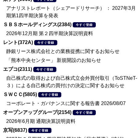
アナリストレポート（シェアードリサーチ） ： 2027年3月
期第1四半期決算を発表
ＳＢＳホールディングス(2384)
今すぐ登録
2026年12月期 第２四半期決算説明資料
レント(372A)
今すぐ登録
静銀リース株式会社との業務提携に関するお知らせ
「熊本中央センター」 新規開設のお知らせ
エプコ(2311)
今すぐ登録
自己株式の取得および自己株式立会外買付取引（ToSTNeT-
３）による自己株式の買付けの決定に関するお知らせ
ＳＷＣＣ(5805)
今すぐ登録
コーポレート・ガバナンスに関する報告書 2026/08/07
オープンアップグループ(2154)
今すぐ登録
2026年6月期 通期決算説明資料
京写(6837)
今すぐ登録