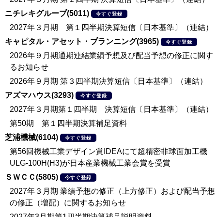
ニチレキグループ(5011)
今すぐ登録
2027年３月期 第１四半期決算短信〔日本基準〕（連結）
キャピタル・アセット・プランニング(3965)
今すぐ登録
2026年９月期通期連結業績予想及び配当予想の修正に関す
るお知らせ
2026年９月期 第３四半期決算短信〔日本基準〕（連結）
アズマハウス(3293)
今すぐ登録
2027年３月期第１四半期 決算短信〔日本基準〕（連結）
第50期 第１四半期決算補足資料
芝浦機械(6104)
今すぐ登録
第56回機械工業デザイン賞IDEAにて超精密非球面加工機
ULG-100H(H3)が日本産業機械工業会賞を受賞
ＳＷＣＣ(5805)
今すぐ登録
2027年３月期 業績予想の修正（上方修正）および配当予想
の修正（増配）に関するお知らせ
2027年3月期第1四半期決算補足説明資料