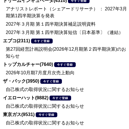
ドリームインキュベータ(4310)
今すぐ登録
アナリストレポート（シェアードリサーチ） ： 2027年3月
期第1四半期決算を発表
2027年３月期 第１四半期決算補足説明資料
2027年３月期 第１四半期決算短信〔日本基準〕（連結）
エプコ(2311)
今すぐ登録
第27回経営計画説明会(2026年12月期第２四半期決算)のお
知らせ
トップカルチャー(7640)
今すぐ登録
2026年10月期7月度月次売上動向
ザ・パック(3950)
今すぐ登録
自己株式の取得状況に関するお知らせ
イエローハット(9882)
今すぐ登録
自己株式の取得状況に関するお知らせ
東京ガス(9531)
今すぐ登録
自己株式の取得状況に関するお知らせ