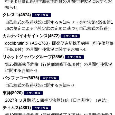
行使価額修正条項付新株予約権の月間行使状況に関するお
知らせ
クレスコ(4674)
今すぐ登録
自己株式の取得状況に関するお知らせ（会社法第459条第1
項の規定による当社定款の定めに基づく自己株式の取得）
カルナバイオサイエンス(4572)
今すぐ登録
docirbrutinib（AS-1763）開発促進新株予約権（行使価額修
正条項付）の月間行使状況に関するお知らせ
リネットジャパングループ(3556)
今すぐ登録
第25回新株予約権（行使価額修正条項付）の月間行使状況
に関するお知らせ
バッファロー(6676)
今すぐ登録
自己株式の取得状況に関するお知らせ
東祥(8920)
今すぐ登録
2027年３月期 第１四半期決算短信〔日本基準〕（連結）
ティムス(4891)
今すぐ登録