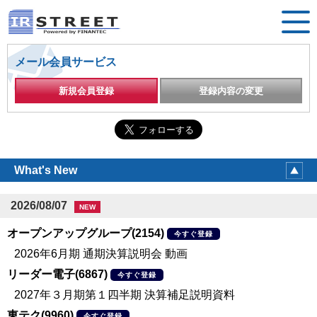
メール会員サービス
新規会員登録
登録内容の変更
What's New
2026/08/07
NEW
オープンアップグループ(2154)
今すぐ登録
2026年6月期 通期決算説明会 動画
リーダー電子(6867)
今すぐ登録
2027年３月期第１四半期 決算補足説明資料
東テク(9960)
今すぐ登録