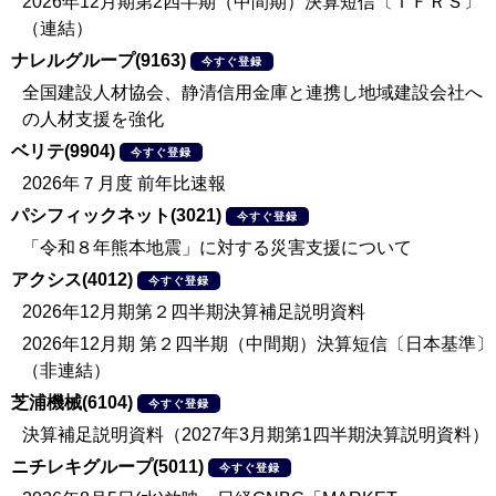
2026年12月期第2四半期（中間期）決算短信〔ＩＦＲＳ〕
（連結）
ナレルグループ(9163)
今すぐ登録
全国建設人材協会、静清信用金庫と連携し地域建設会社へ
の人材支援を強化
ベリテ(9904)
今すぐ登録
2026年７月度 前年比速報
パシフィックネット(3021)
今すぐ登録
「令和８年熊本地震」に対する災害支援について
アクシス(4012)
今すぐ登録
2026年12月期第２四半期決算補足説明資料
2026年12月期 第２四半期（中間期）決算短信〔日本基準〕
（非連結）
芝浦機械(6104)
今すぐ登録
決算補足説明資料（2027年3月期第1四半期決算説明資料）
ニチレキグループ(5011)
今すぐ登録