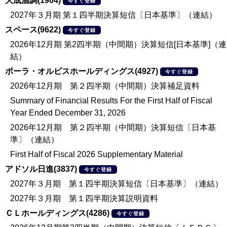
大成温調(1904)
今すぐ登録
2027年３月期 第１四半期決算短信〔日本基準〕（連結）
スペース(9622)
今すぐ登録
2026年12月期 第2四半期（中間期）決算短信[日本基準]（連
結）
ポーラ・オルビスホールディングス(4927)
今すぐ登録
2026年12月期 第２四半期（中間期）決算補足資料
Summary of Financial Results For the First Half of Fiscal
Year Ended December 31, 2026
2026年12月期 第２四半期（中間期）決算短信〔日本基
準〕（連結）
First Half of Fiscal 2026 Supplementary Material
アドソル日進(3837)
今すぐ登録
2027年３月期 第１四半期決算短信〔日本基準〕（連結）
2027年３月期 第１四半期決算説明資料
ＣＬホールディングス(4286)
今すぐ登録