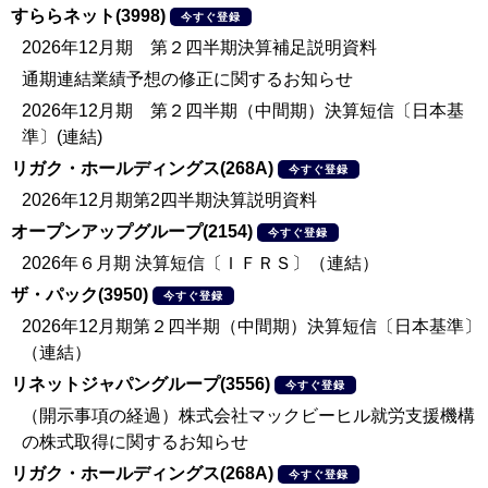
すららネット(3998)
今すぐ登録
2026年12月期 第２四半期決算補足説明資料
通期連結業績予想の修正に関するお知らせ
2026年12月期 第２四半期（中間期）決算短信〔日本基
準〕(連結)
リガク・ホールディングス(268A)
今すぐ登録
2026年12月期第2四半期決算説明資料
オープンアップグループ(2154)
今すぐ登録
2026年６月期 決算短信〔ＩＦＲＳ〕（連結）
ザ・パック(3950)
今すぐ登録
2026年12月期第２四半期（中間期）決算短信〔日本基準〕
（連結）
リネットジャパングループ(3556)
今すぐ登録
（開示事項の経過）株式会社マックビーヒル就労支援機構
の株式取得に関するお知らせ
リガク・ホールディングス(268A)
今すぐ登録