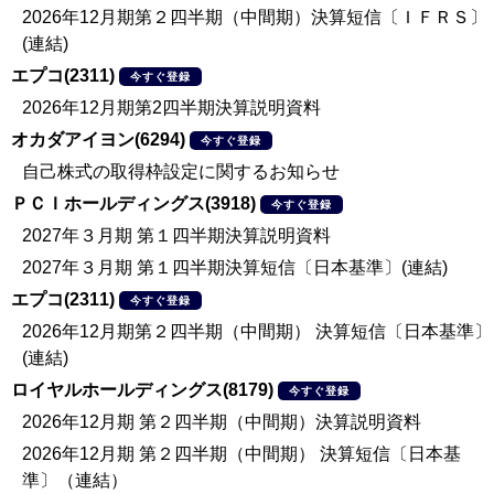
2026年12月期第２四半期（中間期）決算短信〔ＩＦＲＳ〕
(連結)
エプコ(2311)
今すぐ登録
2026年12月期第2四半期決算説明資料
オカダアイヨン(6294)
今すぐ登録
自己株式の取得枠設定に関するお知らせ
ＰＣＩホールディングス(3918)
今すぐ登録
2027年３月期 第１四半期決算説明資料
2027年３月期 第１四半期決算短信〔日本基準〕(連結)
エプコ(2311)
今すぐ登録
2026年12月期第２四半期（中間期） 決算短信〔日本基準〕
(連結)
ロイヤルホールディングス(8179)
今すぐ登録
2026年12月期 第２四半期（中間期）決算説明資料
2026年12月期 第２四半期（中間期） 決算短信〔日本基
準〕（連結）