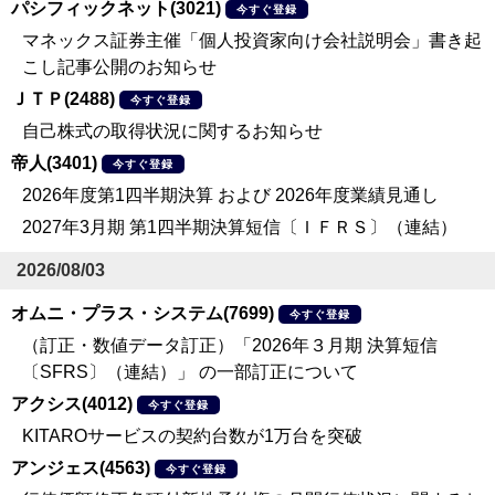
パシフィックネット(3021)
今すぐ登録
マネックス証券主催「個人投資家向け会社説明会」書き起
こし記事公開のお知らせ
ＪＴＰ(2488)
今すぐ登録
自己株式の取得状況に関するお知らせ
帝人(3401)
今すぐ登録
2026年度第1四半期決算 および 2026年度業績見通し
2027年3月期 第1四半期決算短信〔ＩＦＲＳ〕（連結）
2026/08/03
オムニ・プラス・システム(7699)
今すぐ登録
（訂正・数値データ訂正）「2026年３月期 決算短信
〔SFRS〕（連結）」 の一部訂正について
アクシス(4012)
今すぐ登録
KITAROサービスの契約台数が1万台を突破
アンジェス(4563)
今すぐ登録