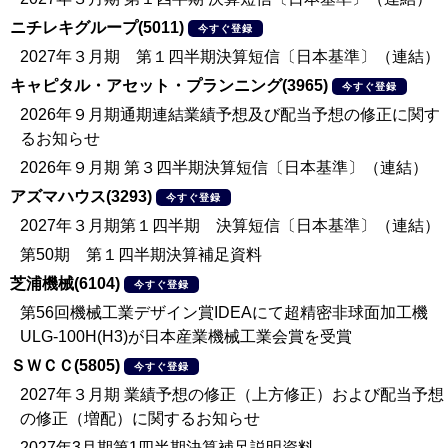
ニチレキグループ(5011)
今すぐ登録
2027年３月期 第１四半期決算短信〔日本基準〕（連結）
キャピタル・アセット・プランニング(3965)
今すぐ登録
2026年９月期通期連結業績予想及び配当予想の修正に関す
るお知らせ
2026年９月期 第３四半期決算短信〔日本基準〕（連結）
アズマハウス(3293)
今すぐ登録
2027年３月期第１四半期 決算短信〔日本基準〕（連結）
第50期 第１四半期決算補足資料
芝浦機械(6104)
今すぐ登録
第56回機械工業デザイン賞IDEAにて超精密非球面加工機
ULG-100H(H3)が日本産業機械工業会賞を受賞
ＳＷＣＣ(5805)
今すぐ登録
2027年３月期 業績予想の修正（上方修正）および配当予想
の修正（増配）に関するお知らせ
2027年3月期第1四半期決算補足説明資料