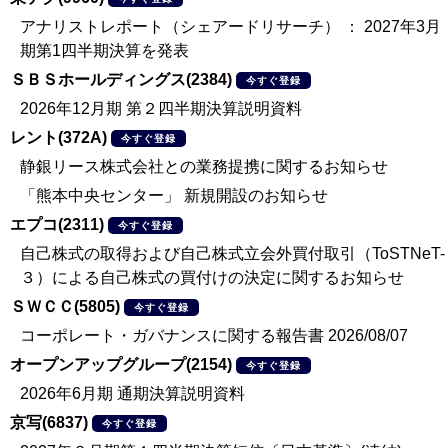
アナリストレポート（シェアードリサーチ） ： 2027年3月
期第1四半期決算を発表
ＳＢＳホールディングス(2384)
今すぐ登録
2026年12月期 第２四半期決算説明資料
レント(372A)
今すぐ登録
静銀リース株式会社との業務提携に関するお知らせ
「熊本中央センター」 新規開設のお知らせ
エプコ(2311)
今すぐ登録
自己株式の取得および自己株式立会外買付取引（ToSTNeT-
３）による自己株式の買付けの決定に関するお知らせ
ＳＷＣＣ(5805)
今すぐ登録
コーポレート・ガバナンスに関する報告書 2026/08/07
オープンアップグループ(2154)
今すぐ登録
2026年6月期 通期決算説明資料
京写(6837)
今すぐ登録