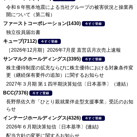
令和８年熊本地震による当社グループの被害状況と操業再
開について（第二報）
ファーストコーポレーション(1430)
今すぐ登録
独立役員届出書
キューブ(7112)
今すぐ登録
［2026年12月期］2026年7月度 直営店月次売上速報
サンマルクホールディングス(3395)
今すぐ登録
株主優待制度の拡充ならびに株主優待における対象条件変
更（継続保有要件の追加）に関するお知らせ
2027年３月期 第１四半期決算短信〔日本基準〕（連結）
BCC(7376)
今すぐ登録
長野県佐久市「ひとり親就業伴走型支援事業」受託のお知
らせ
インテージホールディングス(4326)
今すぐ登録
2026年６月期決算短信〔日本基準〕(連結)
配当方針の変更に関するお知らせ