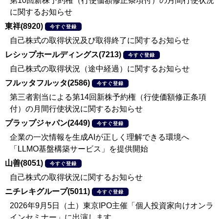
第10回新株予約権（行使価額修正条項付）の月間行使状況
に関するお知らせ
東祥(8920)
今すぐ登録
自己株式の取得状況及び取得終了に関するお知らせ
レシップホールディングス(7213)
今すぐ登録
自己株式の取得状況（途中経過）に関するお知らせ
フルッタフルッタ(2586)
今すぐ登録
第三者割当による第14回新株予約権（行使価額修正条項
付）の月間行使状況に関するお知らせ
プラップジャパン(2449)
今すぐ登録
企業の一次情報を生成AIが正しく理解できる環境へ
「LLMO基盤構築サービス」を提供開始
山善(8051)
今すぐ登録
自己株式の取得状況に関するお知らせ
ニチレキグループ(5011)
今すぐ登録
2026年9月5日（土）東京IPO主催「個人投資家向けオンラ
インセミナー」に出演します。