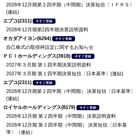
2026年12月期第２四半期（中間期）決算短信〔ＩＦＲＳ〕
(連結)
エプコ(2311)
今すぐ登録
2026年12月期第2四半期決算説明資料
オカダアイヨン(6294)
今すぐ登録
自己株式の取得枠設定に関するお知らせ
ＰＣＩホールディングス(3918)
今すぐ登録
2027年３月期 第１四半期決算説明資料
2027年３月期 第１四半期決算短信〔日本基準〕(連結)
エプコ(2311)
今すぐ登録
2026年12月期第２四半期（中間期） 決算短信〔日本基準〕
(連結)
ロイヤルホールディングス(8179)
今すぐ登録
2026年12月期 第２四半期（中間期）決算説明資料
2026年12月期 第２四半期（中間期） 決算短信〔日本基
準〕（連結）