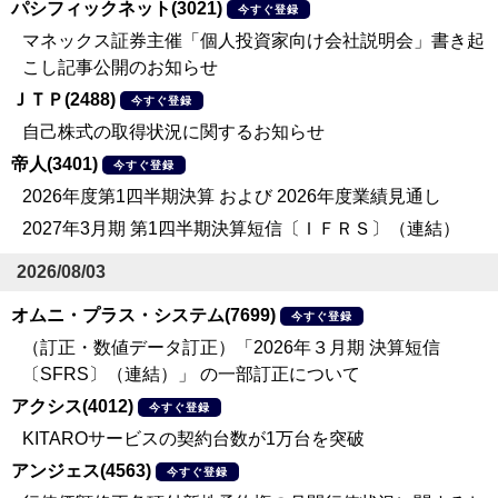
パシフィックネット(3021)
今すぐ登録
マネックス証券主催「個人投資家向け会社説明会」書き起
こし記事公開のお知らせ
ＪＴＰ(2488)
今すぐ登録
自己株式の取得状況に関するお知らせ
帝人(3401)
今すぐ登録
2026年度第1四半期決算 および 2026年度業績見通し
2027年3月期 第1四半期決算短信〔ＩＦＲＳ〕（連結）
2026/08/03
オムニ・プラス・システム(7699)
今すぐ登録
（訂正・数値データ訂正）「2026年３月期 決算短信
〔SFRS〕（連結）」 の一部訂正について
アクシス(4012)
今すぐ登録
KITAROサービスの契約台数が1万台を突破
アンジェス(4563)
今すぐ登録