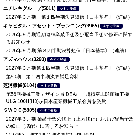
ニチレキグループ(5011)
今すぐ登録
2027年３月期 第１四半期決算短信〔日本基準〕（連結）
キャピタル・アセット・プランニング(3965)
今すぐ登録
2026年９月期通期連結業績予想及び配当予想の修正に関す
るお知らせ
2026年９月期 第３四半期決算短信〔日本基準〕（連結）
アズマハウス(3293)
今すぐ登録
2027年３月期第１四半期 決算短信〔日本基準〕（連結）
第50期 第１四半期決算補足資料
芝浦機械(6104)
今すぐ登録
第56回機械工業デザイン賞IDEAにて超精密非球面加工機
ULG-100H(H3)が日本産業機械工業会賞を受賞
ＳＷＣＣ(5805)
今すぐ登録
2027年３月期 業績予想の修正（上方修正）および配当予想
の修正（増配）に関するお知らせ
2027年3月期第1四半期決算補足説明資料