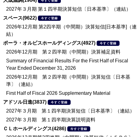
大成温調(1904)
今すぐ登録
2027年３月期 第１四半期決算短信〔日本基準〕（連結）
スペース(9622)
今すぐ登録
2026年12月期 第2四半期（中間期）決算短信[日本基準]（連
結）
ポーラ・オルビスホールディングス(4927)
今すぐ登録
2026年12月期 第２四半期（中間期）決算補足資料
Summary of Financial Results For the First Half of Fiscal
Year Ended December 31, 2026
2026年12月期 第２四半期（中間期）決算短信〔日本基
準〕（連結）
First Half of Fiscal 2026 Supplementary Material
アドソル日進(3837)
今すぐ登録
2027年３月期 第１四半期決算短信〔日本基準〕（連結）
2027年３月期 第１四半期決算説明資料
ＣＬホールディングス(4286)
今すぐ登録