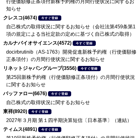
行使価額修正条項付新株予約権の月間行使状況に関するお
知らせ
クレスコ(4674)
今すぐ登録
自己株式の取得状況に関するお知らせ（会社法第459条第1
項の規定による当社定款の定めに基づく自己株式の取得）
カルナバイオサイエンス(4572)
今すぐ登録
docirbrutinib（AS-1763）開発促進新株予約権（行使価額修
正条項付）の月間行使状況に関するお知らせ
リネットジャパングループ(3556)
今すぐ登録
第25回新株予約権（行使価額修正条項付）の月間行使状況
に関するお知らせ
バッファロー(6676)
今すぐ登録
自己株式の取得状況に関するお知らせ
東祥(8920)
今すぐ登録
2027年３月期 第１四半期決算短信〔日本基準〕（連結）
ティムス(4891)
今すぐ登録