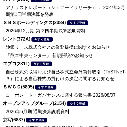
アナリストレポート（シェアードリサーチ） ： 2027年3月
期第1四半期決算を発表
ＳＢＳホールディングス(2384)
今すぐ登録
2026年12月期 第２四半期決算説明資料
レント(372A)
今すぐ登録
静銀リース株式会社との業務提携に関するお知らせ
「熊本中央センター」 新規開設のお知らせ
エプコ(2311)
今すぐ登録
自己株式の取得および自己株式立会外買付取引（ToSTNeT-
３）による自己株式の買付けの決定に関するお知らせ
ＳＷＣＣ(5805)
今すぐ登録
コーポレート・ガバナンスに関する報告書 2026/08/07
オープンアップグループ(2154)
今すぐ登録
2026年6月期 通期決算説明資料
京写(6837)
今すぐ登録