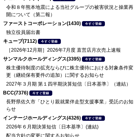
令和８年熊本地震による当社グループの被害状況と操業再
開について（第二報）
ファーストコーポレーション(1430)
今すぐ登録
独立役員届出書
キューブ(7112)
今すぐ登録
［2026年12月期］2026年7月度 直営店月次売上速報
サンマルクホールディングス(3395)
今すぐ登録
株主優待制度の拡充ならびに株主優待における対象条件変
更（継続保有要件の追加）に関するお知らせ
2027年３月期 第１四半期決算短信〔日本基準〕（連結）
BCC(7376)
今すぐ登録
長野県佐久市「ひとり親就業伴走型支援事業」受託のお知
らせ
インテージホールディングス(4326)
今すぐ登録
2026年６月期決算短信〔日本基準〕(連結)
配当方針の変更に関するお知らせ