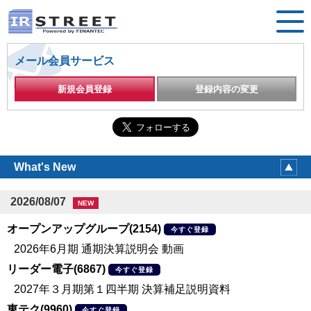
メール会員サービス
新規会員登録
登録内容の変更
What's New
2026/08/07
NEW
オープンアップグループ(2154)
今すぐ登録
2026年6月期 通期決算説明会 動画
リーダー電子(6867)
今すぐ登録
2027年３月期第１四半期 決算補足説明資料
東テク(9960)
今すぐ登録