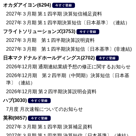
オカダアイヨン(6294)
今すぐ登録
2027年３月期 第１四半期 決算短信補足資料
2027年３月期 第１四半期決算短信〔日本基準〕（連結）
フライトソリューションズ(3753)
今すぐ登録
2027年３月期 第１四半期決算説明資料
2027年３月期 第１四半期決算短信〔日本基準〕(非連結)
日本マクドナルドホールディングス(2702)
今すぐ登録
2026年12月期 通期連結業績予想の修正に関するお知らせ
2026年12月期 第２四半期（中間期）決算短信〔日本基
準〕（連結）
2026年12月期 第２四半期決算説明会資料
ハブ(3030)
今すぐ登録
7月度 月次速報についてのお知らせ
英和(9857)
今すぐ登録
2027年３月期 第１四半期 決算補足資料
2027年３月期 第１四半期 決算短信〔日本基準〕（連結）