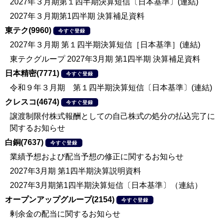
2027年３月期第１四半期決算短信〔日本基準〕(連結)
2027年３月期第1四半期 決算補足資料
東テク(9960)
今すぐ登録
2027年３月期 第１四半期決算短信［日本基準］(連結)
東テクグループ 2027年3月期 第1四半期 決算補足資料
日本精密(7771)
今すぐ登録
令和９年３月期 第１四半期決算短信〔日本基準〕(連結)
クレスコ(4674)
今すぐ登録
譲渡制限付株式報酬としての自己株式の処分の払込完了に
関するお知らせ
白銅(7637)
今すぐ登録
業績予想および配当予想の修正に関するお知らせ
2027年3月期 第1四半期決算説明資料
2027年3月期第1四半期決算短信〔日本基準〕（連結）
オープンアップグループ(2154)
今すぐ登録
剰余金の配当に関するお知らせ