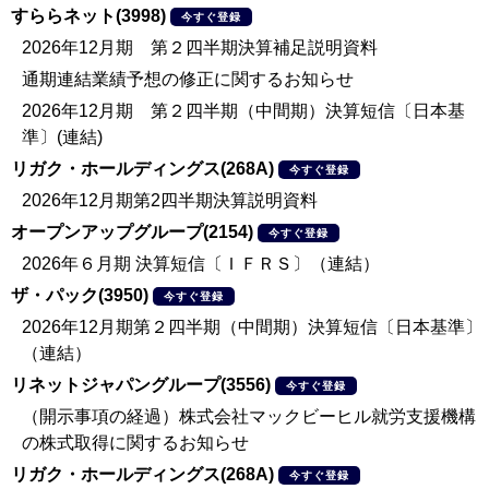
すららネット(3998)
今すぐ登録
2026年12月期 第２四半期決算補足説明資料
通期連結業績予想の修正に関するお知らせ
2026年12月期 第２四半期（中間期）決算短信〔日本基
準〕(連結)
リガク・ホールディングス(268A)
今すぐ登録
2026年12月期第2四半期決算説明資料
オープンアップグループ(2154)
今すぐ登録
2026年６月期 決算短信〔ＩＦＲＳ〕（連結）
ザ・パック(3950)
今すぐ登録
2026年12月期第２四半期（中間期）決算短信〔日本基準〕
（連結）
リネットジャパングループ(3556)
今すぐ登録
（開示事項の経過）株式会社マックビーヒル就労支援機構
の株式取得に関するお知らせ
リガク・ホールディングス(268A)
今すぐ登録