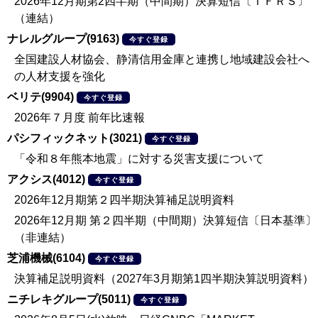
2026年12月期第2四半期（中間期）決算短信〔ＩＦＲＳ〕
（連結）
ナレルグループ(9163)
今すぐ登録
全国建設人材協会、静清信用金庫と連携し地域建設会社へ
の人材支援を強化
ベリテ(9904)
今すぐ登録
2026年７月度 前年比速報
パシフィックネット(3021)
今すぐ登録
「令和８年熊本地震」に対する災害支援について
アクシス(4012)
今すぐ登録
2026年12月期第２四半期決算補足説明資料
2026年12月期 第２四半期（中間期）決算短信〔日本基準〕
（非連結）
芝浦機械(6104)
今すぐ登録
決算補足説明資料（2027年3月期第1四半期決算説明資料）
ニチレキグループ(5011)
今すぐ登録