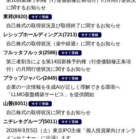
第10回新株予約権（行使価額修正条項付）の月間行使状況
に関するお知らせ
東祥(8920)
今すぐ登録
自己株式の取得状況及び取得終了に関するお知らせ
レシップホールディングス(7213)
今すぐ登録
自己株式の取得状況（途中経過）に関するお知らせ
フルッタフルッタ(2586)
今すぐ登録
第三者割当による第14回新株予約権（行使価額修正条項
付）の月間行使状況に関するお知らせ
プラップジャパン(2449)
今すぐ登録
企業の一次情報を生成AIが正しく理解できる環境へ
「LLMO基盤構築サービス」を提供開始
山善(8051)
今すぐ登録
自己株式の取得状況に関するお知らせ
ニチレキグループ(5011)
今すぐ登録
2026年9月5日（土）東京IPO主催「個人投資家向けオンラ
インセミナー」に出演します。