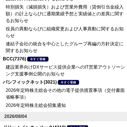
特別損失（減損損失）および営業外費用（貸倒引当金繰入
額）の計上ならびに通期業績予想と実績値との差異に関す
るお知らせ
役員の異動ならびに組織変更および人事異動に関するお知
らせ
連結子会社の統合を中心としたグループ再編の方針決定に
関するお知らせ
BCC(7376)
今すぐ登録
建設業界向けDXサービス提供企業へのIT営業アウトソーシ
ング支援事例公開のお知らせ
パシフィックネット(3021)
今すぐ登録
2026年定時株主総会その他の電子提供措置事項（交付書面
省略事項）
2026年定時株主総会招集通知
2026/08/04