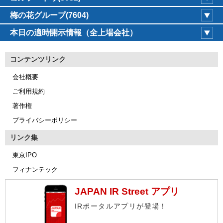
梅の花グループ(7604)
本日の適時開示情報（全上場会社）
コンテンツリンク
会社概要
ご利用規約
著作権
プライバシーポリシー
リンク集
東京IPO
フィナンテック
JAPAN IR Street アプリ
IRポータルアプリが登場！