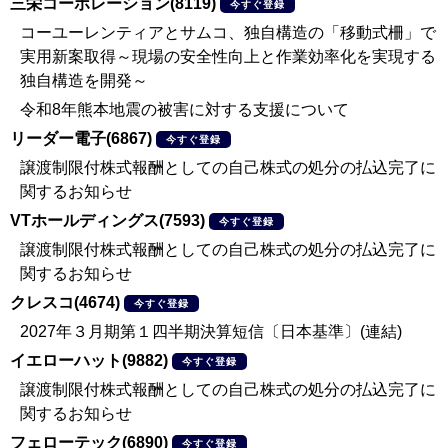
三栄コーポレーション(8119)
今すぐ登録
コーユーレンティアとサムコ、独自構造の「移動式柵」で
実用新案取得～現場の安全性向上と作業効率化を実現する
独自構造を開発～
令和8年熊本地震の被害に対する支援について
リーダー電子(6867)
今すぐ登録
譲渡制限付株式報酬としての自己株式の処分の払込完了に
関するお知らせ
VTホールディングス(7593)
今すぐ登録
譲渡制限付株式報酬としての自己株式の処分の払込完了に
関するお知らせ
クレスコ(4674)
今すぐ登録
2027年３月期第１四半期決算短信〔日本基準〕(連結)
イエローハット(9882)
今すぐ登録
譲渡制限付株式報酬としての自己株式の処分の払込完了に
関するお知らせ
フェローテック(6890)
今すぐ登録