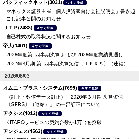
パシフィックネット(3021)
今すぐ登録
マネックス証券主催「個人投資家向け会社説明会」書き起
こし記事公開のお知らせ
ＪＴＰ(2488)
今すぐ登録
自己株式の取得状況に関するお知らせ
帝人(3401)
今すぐ登録
2026年度第1四半期決算 および 2026年度業績見通し
2027年3月期 第1四半期決算短信〔ＩＦＲＳ〕（連結）
2026/08/03
オムニ・プラス・システム(7699)
今すぐ登録
（訂正・数値データ訂正）「2026年３月期 決算短信
〔SFRS〕（連結）」 の一部訂正について
アクシス(4012)
今すぐ登録
KITAROサービスの契約台数が1万台を突破
アンジェス(4563)
今すぐ登録