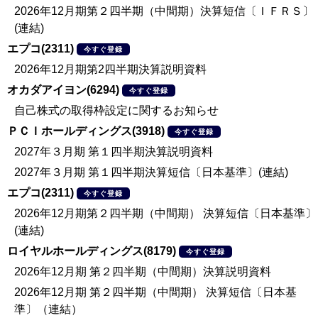
2026年12月期第２四半期（中間期）決算短信〔ＩＦＲＳ〕
(連結)
エプコ(2311)
今すぐ登録
2026年12月期第2四半期決算説明資料
オカダアイヨン(6294)
今すぐ登録
自己株式の取得枠設定に関するお知らせ
ＰＣＩホールディングス(3918)
今すぐ登録
2027年３月期 第１四半期決算説明資料
2027年３月期 第１四半期決算短信〔日本基準〕(連結)
エプコ(2311)
今すぐ登録
2026年12月期第２四半期（中間期） 決算短信〔日本基準〕
(連結)
ロイヤルホールディングス(8179)
今すぐ登録
2026年12月期 第２四半期（中間期）決算説明資料
2026年12月期 第２四半期（中間期） 決算短信〔日本基
準〕（連結）