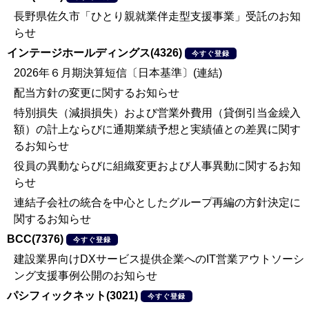
長野県佐久市「ひとり親就業伴走型支援事業」受託のお知
らせ
インテージホールディングス(4326)
今すぐ登録
2026年６月期決算短信〔日本基準〕(連結)
配当方針の変更に関するお知らせ
特別損失（減損損失）および営業外費用（貸倒引当金繰入
額）の計上ならびに通期業績予想と実績値との差異に関す
るお知らせ
役員の異動ならびに組織変更および人事異動に関するお知
らせ
連結子会社の統合を中心としたグループ再編の方針決定に
関するお知らせ
BCC(7376)
今すぐ登録
建設業界向けDXサービス提供企業へのIT営業アウトソーシ
ング支援事例公開のお知らせ
パシフィックネット(3021)
今すぐ登録