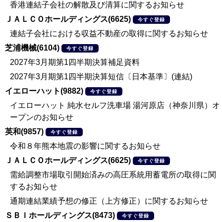
香港連結子会社の解散及び清算に関するお知らせ
ＪＡＬＣＯホールディングス(6625)
今すぐ登録
連結子会社における収益不動産の取得に関するお知らせ
芝浦機械(6104)
今すぐ登録
2027年3月期第1四半期決算補足資料
2027年3月期第1四半期決算短信〔日本基準〕(連結)
イエローハット(9882)
今すぐ登録
イエローハット 純水セルフ洗車場 湯河原店（神奈川県）オ
ープンのお知らせ
英和(9857)
今すぐ登録
令和８年熊本地震の影響に関するお知らせ
ＪＡＬＣＯホールディングス(6625)
今すぐ登録
需給調整市場取引開始済みの高圧系統用蓄電所の取得に関
するお知らせ
通期連結業績予想の修正（上方修正）に関するお知らせ
ＳＢＩホールディングス(8473)
今すぐ登録