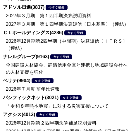
アドソル日進(3837)
今すぐ登録
2027年３月期 第１四半期決算説明資料
2027年３月期 第１四半期決算短信〔日本基準〕（連結）
ＣＬホールディングス(4286)
今すぐ登録
2026年12月期第2四半期（中間期）決算短信〔ＩＦＲＳ〕
（連結）
ナレルグループ(9163)
今すぐ登録
全国建設人材協会、静清信用金庫と連携し地域建設会社へ
の人材支援を強化
ベリテ(9904)
今すぐ登録
2026年７月度 前年比速報
パシフィックネット(3021)
今すぐ登録
「令和８年熊本地震」に対する災害支援について
アクシス(4012)
今すぐ登録
2026年12月期第２四半期決算補足説明資料