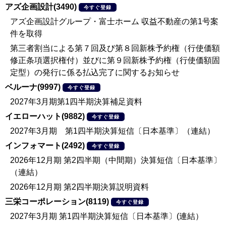
アズ企画設計(3490)
今すぐ登録
アズ企画設計グループ・富士ホーム 収益不動産の第1号案
件を取得
第三者割当による第７回及び第８回新株予約権（行使価額
修正条項選択権付）並びに第９回新株予約権（行使価額固
定型）の発行に係る払込完了に関するお知らせ
ベルーナ(9997)
今すぐ登録
2027年3月期第1四半期決算補足資料
イエローハット(9882)
今すぐ登録
2027年3月期 第1四半期決算短信〔日本基準〕（連結）
インフォマート(2492)
今すぐ登録
2026年12月期 第2四半期（中間期）決算短信〔日本基準〕
（連結）
2026年12月期 第2四半期決算説明資料
三栄コーポレーション(8119)
今すぐ登録
2027年3月期 第1四半期決算短信〔日本基準〕(連結）