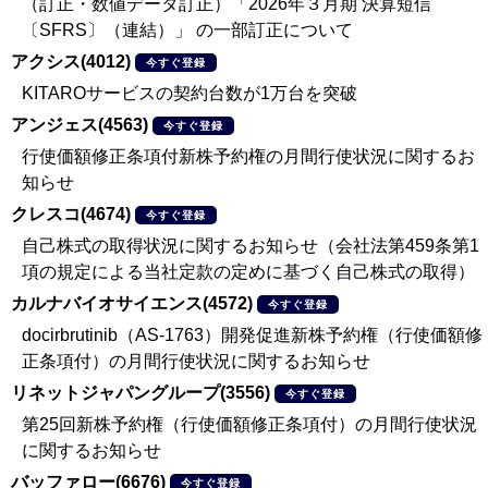
（訂正・数値データ訂正）「2026年３月期 決算短信
〔SFRS〕（連結）」 の一部訂正について
アクシス(4012)
今すぐ登録
KITAROサービスの契約台数が1万台を突破
アンジェス(4563)
今すぐ登録
行使価額修正条項付新株予約権の月間行使状況に関するお
知らせ
クレスコ(4674)
今すぐ登録
自己株式の取得状況に関するお知らせ（会社法第459条第1
項の規定による当社定款の定めに基づく自己株式の取得）
カルナバイオサイエンス(4572)
今すぐ登録
docirbrutinib（AS-1763）開発促進新株予約権（行使価額修
正条項付）の月間行使状況に関するお知らせ
リネットジャパングループ(3556)
今すぐ登録
第25回新株予約権（行使価額修正条項付）の月間行使状況
に関するお知らせ
バッファロー(6676)
今すぐ登録