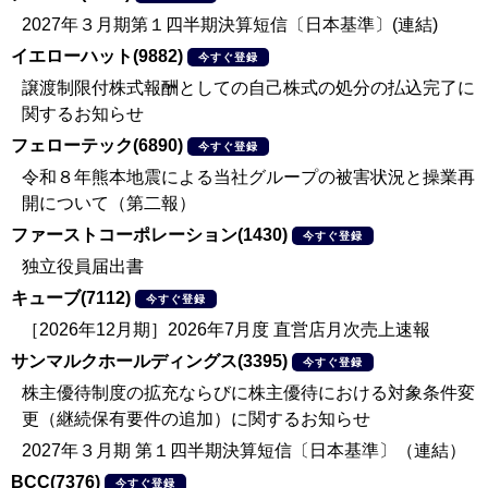
2027年３月期第１四半期決算短信〔日本基準〕(連結)
イエローハット(9882)
今すぐ登録
譲渡制限付株式報酬としての自己株式の処分の払込完了に
関するお知らせ
フェローテック(6890)
今すぐ登録
令和８年熊本地震による当社グループの被害状況と操業再
開について（第二報）
ファーストコーポレーション(1430)
今すぐ登録
独立役員届出書
キューブ(7112)
今すぐ登録
［2026年12月期］2026年7月度 直営店月次売上速報
サンマルクホールディングス(3395)
今すぐ登録
株主優待制度の拡充ならびに株主優待における対象条件変
更（継続保有要件の追加）に関するお知らせ
2027年３月期 第１四半期決算短信〔日本基準〕（連結）
BCC(7376)
今すぐ登録