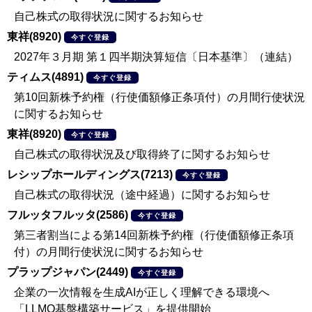
自己株式の取得状況に関するお知らせ
東祥(8920)
今すぐ登録
2027年３月期 第１四半期決算短信〔日本基準〕（連結）
ティムス(4891)
今すぐ登録
第10回新株予約権（行使価額修正条項付）の月間行使状況
に関するお知らせ
東祥(8920)
今すぐ登録
自己株式の取得状況及び取得終了に関するお知らせ
レシップホールディングス(7213)
今すぐ登録
自己株式の取得状況（途中経過）に関するお知らせ
フルッタフルッタ(2586)
今すぐ登録
第三者割当による第14回新株予約権（行使価額修正条項
付）の月間行使状況に関するお知らせ
プラップジャパン(2449)
今すぐ登録
企業の一次情報を生成AIが正しく理解できる環境へ
「LLMO基盤構築サービス」を提供開始