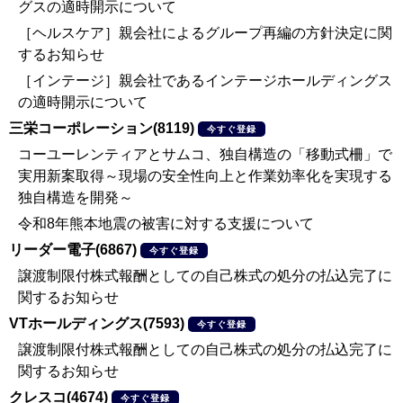
グスの適時開示について
［ヘルスケア］親会社によるグループ再編の方針決定に関
するお知らせ
［インテージ］親会社であるインテージホールディングス
の適時開示について
三栄コーポレーション(8119)
今すぐ登録
コーユーレンティアとサムコ、独自構造の「移動式柵」で
実用新案取得～現場の安全性向上と作業効率化を実現する
独自構造を開発～
令和8年熊本地震の被害に対する支援について
リーダー電子(6867)
今すぐ登録
譲渡制限付株式報酬としての自己株式の処分の払込完了に
関するお知らせ
VTホールディングス(7593)
今すぐ登録
譲渡制限付株式報酬としての自己株式の処分の払込完了に
関するお知らせ
クレスコ(4674)
今すぐ登録