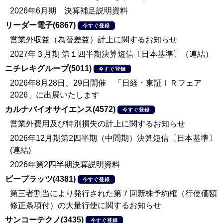
2026年6月期 決算補足説明資料
リーダー電子(6867)
今すぐ登録
営業外収益（為替差益）計上に関するお知らせ
2027年３月期 第１四半期決算短信〔日本基準〕（連結）
ニチレキグループ(5011)
今すぐ登録
2026年8月28日、29日開催 「日経・東証ＩＲフェア
2026」に出展いたします
カルナバイオサイエンス(4572)
今すぐ登録
営業外費用及び特別損失の計上に関するお知らせ
2026年12月期第2四半期（中間期）決算短信〔日本基準〕
(連結)
2026年第2四半期決算説明資料
ビープラッツ(4381)
今すぐ登録
第三者割当により発行された第７回新株予約権（行使価額
修正条項付）の大量行使に関するお知らせ
サンコーテクノ(3435)
今すぐ登録