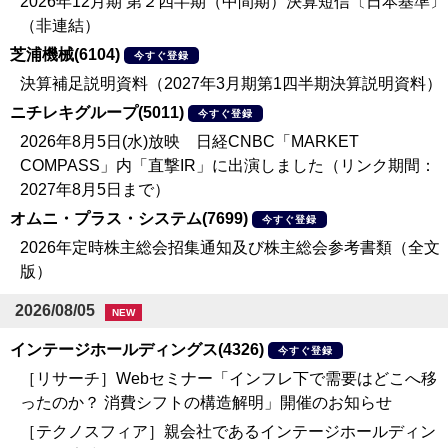
2026年12月期 第２四半期（中間期）決算短信〔日本基準〕
（非連結）
芝浦機械(6104)
今すぐ登録
決算補足説明資料（2027年3月期第1四半期決算説明資料）
ニチレキグループ(5011)
今すぐ登録
2026年8月5日(水)放映 日経CNBC「MARKET
COMPASS」内「直撃IR」に出演しました（リンク期間：
2027年8月5日まで）
オムニ・プラス・システム(7699)
今すぐ登録
2026年定時株主総会招集通知及び株主総会参考書類（全文
版）
2026/08/05
NEW
インテージホールディングス(4326)
今すぐ登録
［リサーチ］Webセミナー「インフレ下で需要はどこへ移
ったのか？ 消費シフトの構造解明」開催のお知らせ
［テクノスフィア］親会社であるインテージホールディン